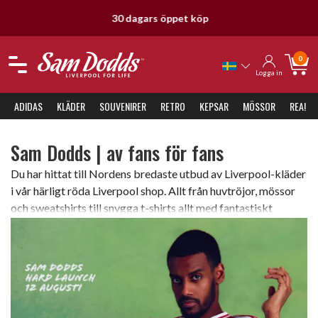
30 dagars öppet köp
0
Logga in
ADIDAS
KLÄDER
SOUVENIRER
RETRO
KEPSAR
MÖSSOR
REA!
Sam Dodds | av fans för fans
Du har hittat till Nordens bredaste utbud av Liverpool-kläder
i vår härligt röda Liverpool shop. Allt från huvtröjor, mössor
och sweatshirts till snygga t-shirts allt med fantastiskt
mycket kärlek till laget. Varför Sam Dodds och det stora
intresset för Liverpool? Staden, musiken men framförallt
atmosfären kring och på arenan före, under och efter match.
Det är ett sätt att leva, som för så många andra.
"Liverpool for life".