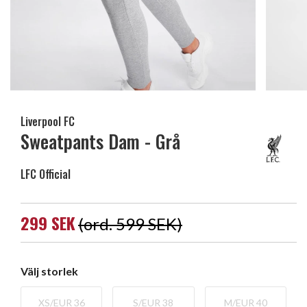
Liverpool FC
Sweatpants Dam - Grå
LFC Official
299 SEK
(ord. 599 SEK)
Välj storlek
XS/EUR 36
S/EUR 38
M/EUR 40