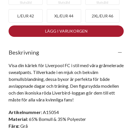
Slutsåld
Slutsåld
Slutsåld
L/EUR 42
XL/EUR 44
2XL/EUR 46
LÄGG I VARUKORGEN
Beskrivning
Visa din kärlek för Liverpool FC i stil med våra gråmelerade 
sweatpants. Tillverkade i en mjuk och bekväm 
bomullsblandning, dessa byxor är perfekta för både 
avslappnade dagar och träning. Den figursydda modellen 
och den ikoniska röda Liverbird-loggan gör dem till ett 
måste för alla våra kvinnliga fans!
Artikelnummer:
A15054
Material:
65% Bomull & 35% Polyester
Färg:
Grå