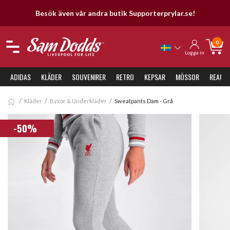
Besök även vår andra butik Supporterprylar.se!
0
Logga in
ADIDAS
KLÄDER
SOUVENIRER
RETRO
KEPSAR
MÖSSOR
REA!
Kläder
Byxor & Underkläder
Sweatpants Dam - Grå
-50%