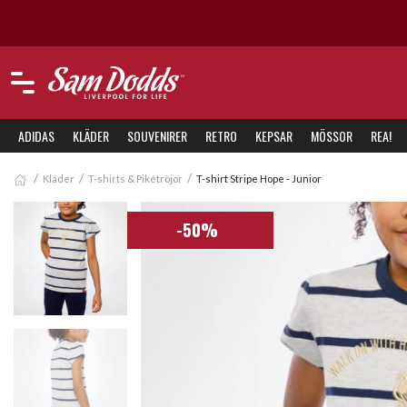
ADIDAS
KLÄDER
SOUVENIRER
RETRO
KEPSAR
MÖSSOR
REA!
Kläder
T-shirts & Pikétröjor
T-shirt Stripe Hope - Junior
-50%