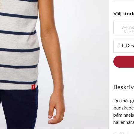
Välj stor
3-4 ye
Slutså
11-12 Y
Beskriv
Den här g
budskapet 
påminnelse
håller nära