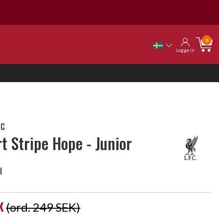
0
Logga in
FC
rt Stripe Hope - Junior
l
K
(ord. 249 SEK)