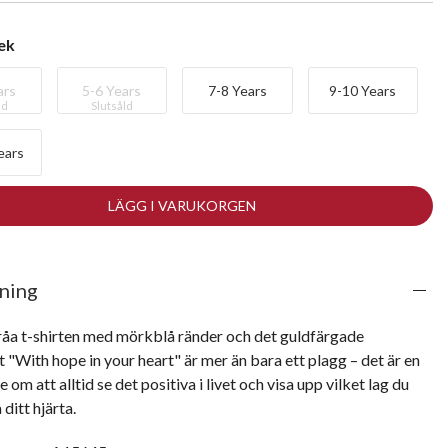
lek
ars
5-6 Years
7-8 Years
9-10 Years
ld
Slutsåld
ears
LÄGG I VARUKORGEN
ning
råa t-shirten med mörkblå ränder och det guldfärgade 
"With hope in your heart" är mer än bara ett plagg – det är en 
 om att alltid se det positiva i livet och visa upp vilket lag du 
 ditt hjärta.