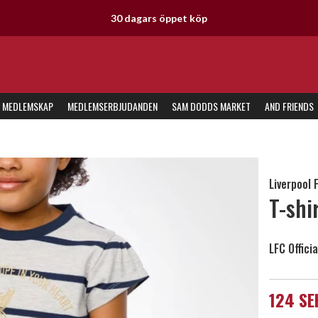
30 dagars öppet köp
MEDLEMSKAP
MEDLEMSERBJUDANDEN
SAM DODDS MARKET
AND FRIENDS
Liverpool 
T-shi
LFC Officia
124 SE