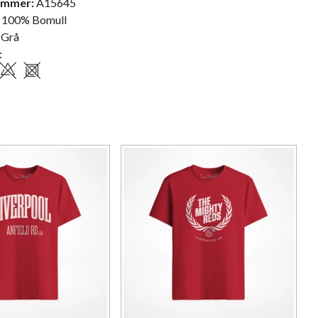
ummer:
A15645
100% Bomull
Grå
: