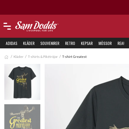
ADIDAS
KLÄDER
SOUVENIRER
RETRO
KEPSAR
MÖSSOR
REA!
Kläder
T-shirts & Pikétröjor
T-shirt Greatest