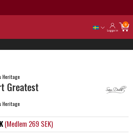
0
Logga in
 Heritage
rt Greatest
 Heritage
K
(medlem 269 SEK)