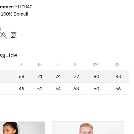
ummer:
SH0040
100% Bomull
:
sguide
S
M
L
XL
2XL
3XL
68
71
74
77
80
83
49
52
54
58
60
66