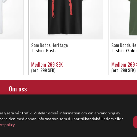
Sam Dodds Heritage
Sam Dodds He
T-shirt Rush
T-shirt Gold
Medlem 269 SEK
Medlem 269 
(ord. 299 SEK)
(ord. 299 SEK)
Om oss
Företagsinformation
nalysera vår trafik. Vi delar också information om din användning av
era den med annan information som du har tillhandahållit dem eller
etspolicy