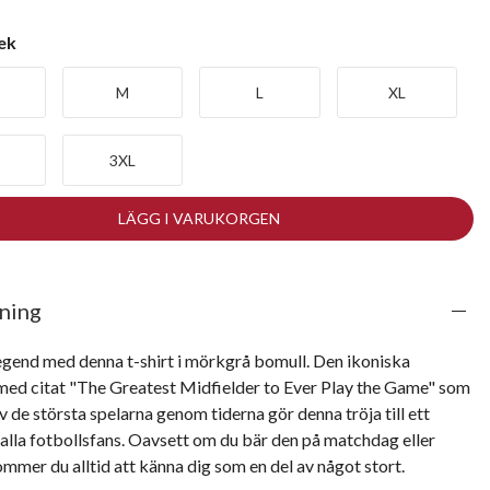
lek
M
L
XL
3XL
LÄGG I VARUKORGEN
ning
egend med denna t-shirt i mörkgrå bomull. Den ikoniska 
med citat "The Greatest Midfielder to Ever Play the Game" som 
av de största spelarna genom tiderna gör denna tröja till ett 
alla fotbollsfans. Oavsett om du bär den på matchdag eller 
mmer du alltid att känna dig som en del av något stort.