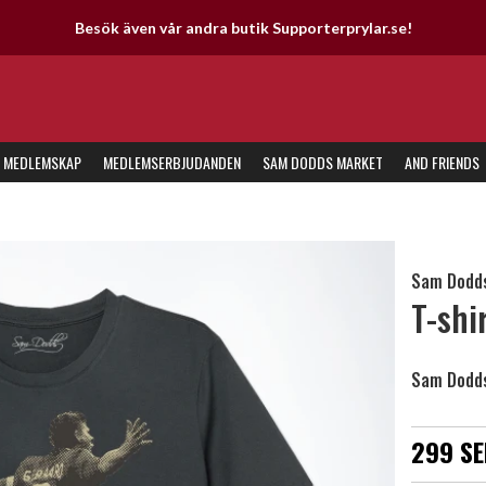
Besök även vår andra butik Supporterprylar.se!
MEDLEMSKAP
MEDLEMSERBJUDANDEN
SAM DODDS MARKET
AND FRIENDS
Sam Dodds
T-shi
Sam Dodds
299 SE