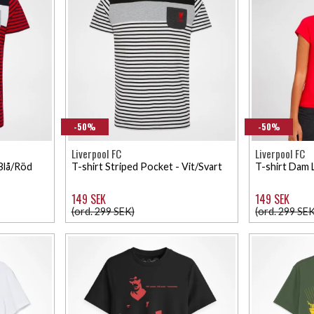
-50%
-50%
Liverpool FC
Liverpool FC
 Blå/Röd
T-shirt Striped Pocket - Vit/Svart
T-shirt Dam 
149 SEK
149 SEK
(ord. 299 SEK)
(ord. 299 SEK