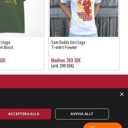
ritage
Sam Dodds Heritage
en Boot
T-shirt Fowler
SEK
Medlem 269 SEK
(ord. 299 SEK)
×
ACCEPTERA ALLA
AVVISA ALLT