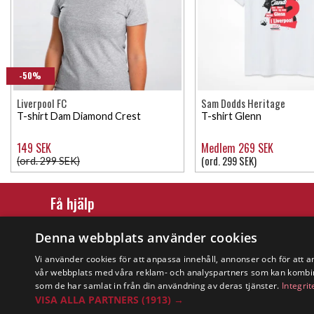
-50%
Liverpool FC
Sam Dodds Heritage
T-shirt Dam Diamond Crest
T-shirt Glenn
149 SEK
Medlem 269 SEK
(ord. 299 SEK)
(ord. 299 SEK)
Få hjälp
Köpvillkor
Denna webbplats använder cookies
Leverans & betalning
Vi använder cookies för att anpassa innehåll, annonser och för att a
vår webbplats med våra reklam- och analyspartners som kan kombin
Returer & byten
som de har samlat in från din användning av deras tjänster.
Integrit
VISA ALLA PARTNERS
(1913) →
Vanliga frågor