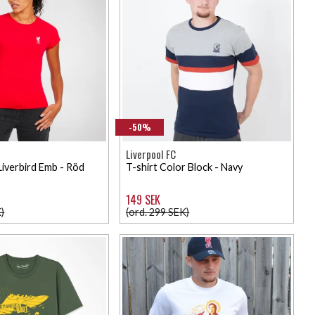
-50%
Liverpool FC
Liverbird Emb - Röd
T-shirt Color Block - Navy
149 SEK
)
(ord. 299 SEK)