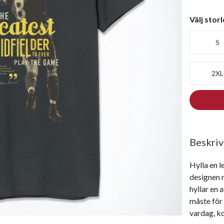
Välj stor
S
2XL
Beskriv
Hylla en l
designen 
hyllar en 
måste för 
vardag, ko