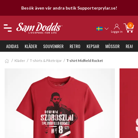
!
30 dagars öppet köp
0
Logga in
ADIDAS
KLÄDER
SOUVENIRER
RETRO
KEPSAR
MÖSSOR
REA!
Kläder
T-shirts & Pikétröjor
T-shirt Midfield Rocket