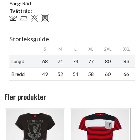
Färg:
Röd
Tvättråd
:
Storleksguide
S
M
L
XL
2XL
3XL
Längd
68
71
74
77
80
83
Bredd
49
52
54
58
60
66
Fler produkter