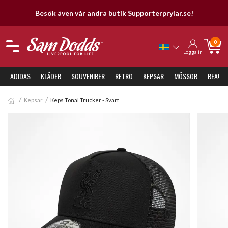
Besök även vår andra butik Supporterprylar.se!
0
Logga in
ADIDAS
KLÄDER
SOUVENIRER
RETRO
KEPSAR
MÖSSOR
REA!
Kepsar
Keps Tonal Trucker - Svart