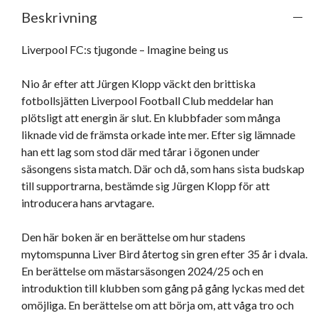
Beskrivning
Liverpool FC:s tjugonde – Imagine being us

Nio år efter att Jürgen Klopp väckt den brittiska 
fotbollsjätten Liverpool Football Club meddelar han 
plötsligt att energin är slut. En klubbfader som många 
liknade vid de främsta orkade inte mer. Efter sig lämnade 
han ett lag som stod där med tårar i ögonen under 
säsongens sista match. Där och då, som hans sista budskap 
till supportrarna, bestämde sig Jürgen Klopp för att 
introducera hans arvtagare. 

Den här boken är en berättelse om hur stadens 
mytomspunna Liver Bird återtog sin gren efter 35 år i dvala. 
En berättelse om mästarsäsongen 2024/25 och en 
introduktion till klubben som gång på gång lyckas med det 
omöjliga. En berättelse om att börja om, att våga tro och 