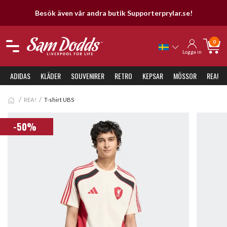
 Supporterprylar.se!
30 dagars öp
0
Logga in
ADIDAS
KLÄDER
SOUVENIRER
RETRO
KEPSAR
MÖSSOR
REA!
REA!
T-shirt UBS
-50%