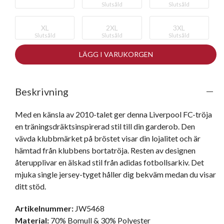
Slutsåld
Slutsåld
XL
2XL
3XL
Slutsåld
Slutsåld
Slutsåld
LÄGG I VARUKORGEN
Beskrivning
Med en känsla av 2010-talet ger denna Liverpool FC-tröja 
en träningsdräktsinspirerad stil till din garderob. Den 
vävda klubbmärket på bröstet visar din lojalitet och är 
hämtad från klubbens bortatröja. Resten av designen 
återupplivar en älskad stil från adidas fotbollsarkiv. Det 
mjuka single jersey-tyget håller dig bekväm medan du visar 
ditt stöd.
Artikelnummer:
JW5468
Material:
70% Bomull & 30% Polyester