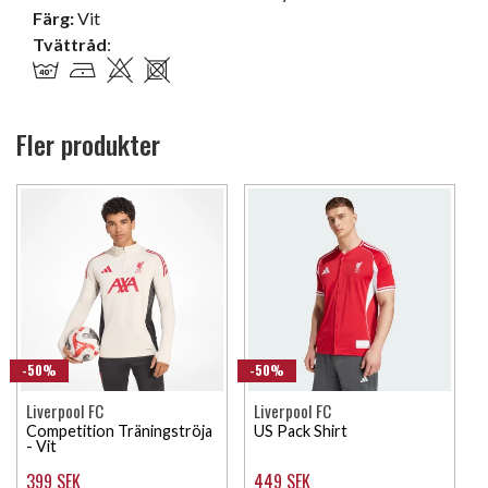
Färg:
Vit
Tvättråd
:
Fler produkter
-50%
-50%
Liverpool FC
Liverpool FC
Competition Träningströja
US Pack Shirt
- Vit
399 SEK
449 SEK