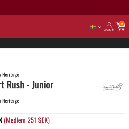
0
Logga in
 Heritage
rt Rush - Junior
 Heritage
K
(medlem 251 SEK)