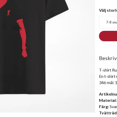
Välj stor
7-8 ye
Beskriv
T-shirt Rus
En t-shirt
Artikeln
Material:
Färg:
Sva
Tvättråd