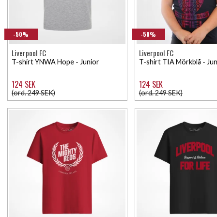
-50%
-50%
Liverpool FC
Liverpool FC
T-shirt YNWA Hope - Junior
T-shirt TIA Mörkblå - Jun
124 SEK
124 SEK
(ord. 249 SEK)
(ord. 249 SEK)