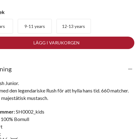
lek
ars
9-11 years
12-13 years
LÄGG I VARUKORGEN
ning
h Junior.

 med den legendariske Rush för att hylla hans tid. 660 matcher. 
ummer:
SH0002_kids
100% Bomull
rt
: