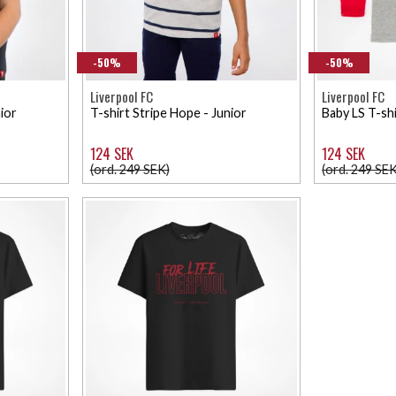
-50%
-50%
Liverpool FC
Liverpool FC
ior
T-shirt Stripe Hope - Junior
Baby LS T-sh
124 SEK
124 SEK
(ord. 249 SEK)
(ord. 249 SEK