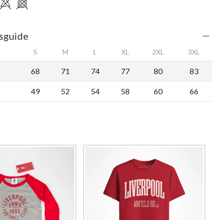
sguide
S
M
L
XL
2XL
3XL
68
71
74
77
80
83
49
52
54
58
60
66