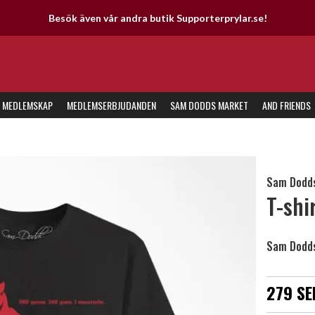
andra butik Supporterprylar.se!
MEDLEMSKAP
MEDLEMSERBJUDANDEN
SAM DODDS MARKET
AND FRIENDS
Sam Dodds
T-shi
Sam Dodds
279 SE