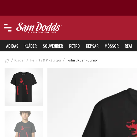
Besök även vår 
ADIDAS
KLÄDER
SOUVENIRER
RETRO
KEPSAR
MÖSSOR
REA!
Kläder
T-shirts & Pikétröjor
T-shirt Rush - Junior