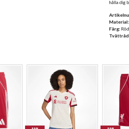
hålla dig 
Artikeln
Material:
Färg:
Rö
Tvättråd
-50%
-50%