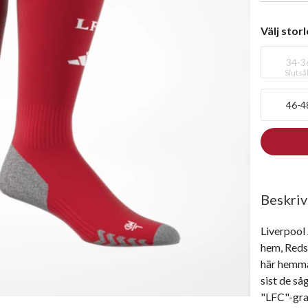
Välj stor
34-3
Slutså
46-4
Beskriv
Liverpool
hem, Reds.
här hemma
sist de så
"LFC"-gra