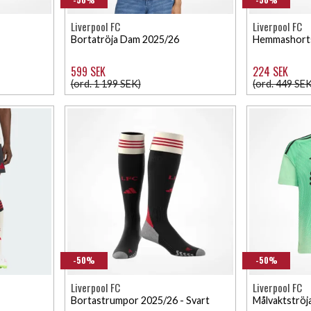
Liverpool FC
Liverpool FC
Bortatröja Dam 2025/26
Hemmashorts
599 SEK
224 SEK
(ord. 1 199 SEK)
(ord. 449 SEK
-50%
-50%
Liverpool FC
Liverpool FC
Bortastrumpor 2025/26 - Svart
Målvaktströj