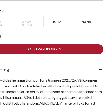
lek
6
37-39
40-42
43-45
ld
Slutsåld
8
LÄGG I VARUKORGEN
ning
 Adidas hemmastrumpor för säsongen 2025/26. Välkommen 
 Liverpool FC och adidas har alltid varit ett perfekt team. De 
strumporna är en del av ett ställ som har samma utseende som 
gs tillsammans. Vävd i det stretchiga tyget stavar en enkel 
fik ditt fotbollsfandom. AEROREADY hanterar fukt för att 