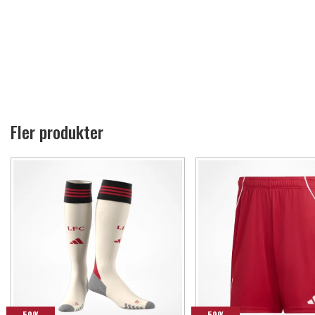
Fler produkter
-50%
-50%