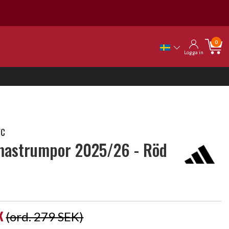
0
Logga in
FC
astrumpor 2025/26 - Röd
K
(ord. 279 SEK)