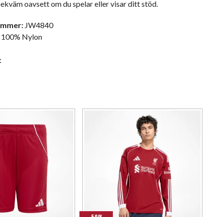
bekväm oavsett om du spelar eller visar ditt stöd.
ummer:
JW4840
100% Nylon
d
:
-50%