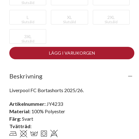
Slutsåld
L
XL
2XL
Slutsåld
Slutsåld
Slutsåld
3XL
Slutsåld
LÄGG I VARUKORGEN
Beskrivning
Liverpool FC Bortashorts 2025/26. 
Artikelnummer:
JY4233
Material:
100% Polyester
Färg:
Svart
Tvättråd
: