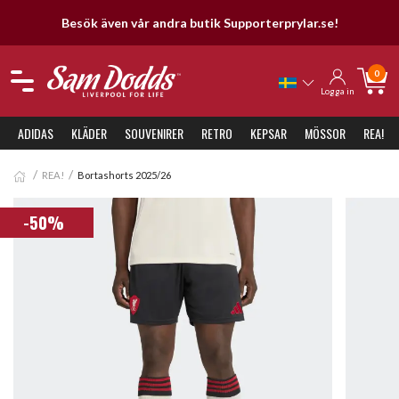
Besök även vår andra butik Supporterprylar.se!
0
Logga in
ADIDAS
KLÄDER
SOUVENIRER
RETRO
KEPSAR
MÖSSOR
REA!
REA!
Bortashorts 2025/26
-50%