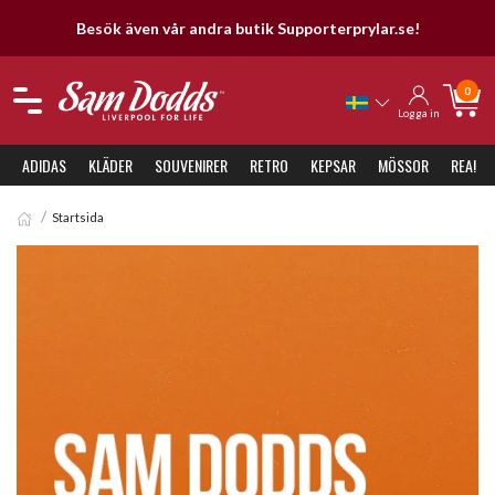
Besök även vår andra butik Supporterprylar.se!
0
Logga in
ADIDAS
KLÄDER
SOUVENIRER
RETRO
KEPSAR
MÖSSOR
REA!
Startsida