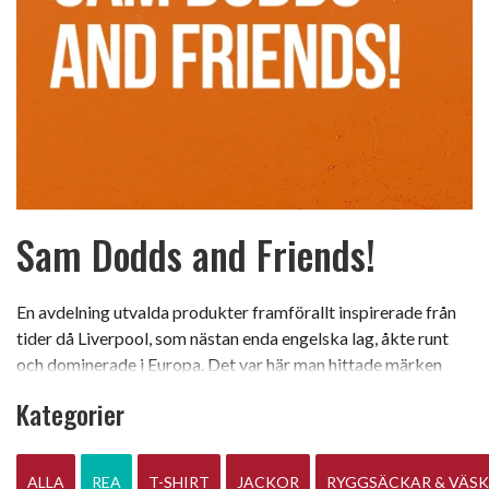
Sam Dodds and Friends!
En avdelning utvalda produkter framförallt inspirerade från
tider då Liverpool, som nästan enda engelska lag, åkte runt
och dominerade i Europa. Det var här man hittade märken
som Lacoste, Sergio Tacchini, Adidas m fl. Ett speciellt mode
Kategorier
växte fram bland dom resande supportrarna och som faktiskt
är något som präglat framförallt supporterkulturen runt just
Liverpool FC. Vill du se “dapper” ut, då har du verkligen hittat
ALLA
REA
T-SHIRT
JACKOR
RYGGSÄCKAR & VÄS