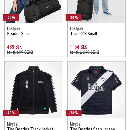
-30%
-30%
Eastpak
Eastpak
Reader Small
Transit'R Small
489 SEK
1 154 SEK
(ord. 699 SEK)
(ord. 1 649 SEK)
-70%
-70%
Meyba
Meyba
The Beatles Track Jacket
The Beatles Sash Jersey