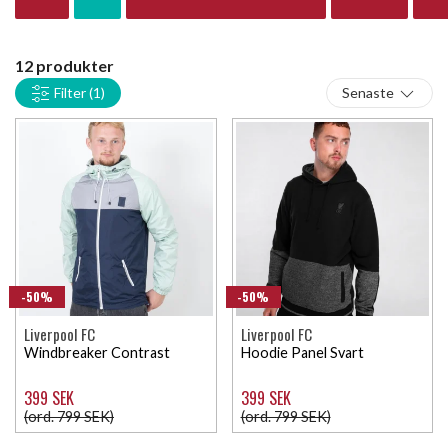
favoritplagg för en lång tid framöver.
12 produkter
Filter
(1)
Senaste
-50%
-50%
Liverpool FC
Liverpool FC
Windbreaker Contrast
Hoodie Panel Svart
399 SEK
399 SEK
(ord. 799 SEK)
(ord. 799 SEK)