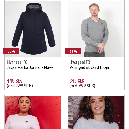
-50%
-50%
Liverpool FC
Liverpool FC
Jacka Parka Junior - Navy
V-ringad stickad tröja
449 SEK
349 SEK
(ord. 899 SEK)
(ord. 699 SEK)