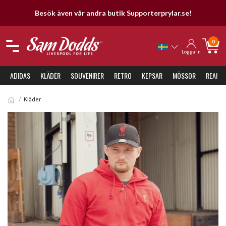
Besök även vår andra butik Supporterprylar.se!
0
Logga in
ADIDAS
KLÄDER
SOUVENIRER
RETRO
KEPSAR
MÖSSOR
REA!
Kläder