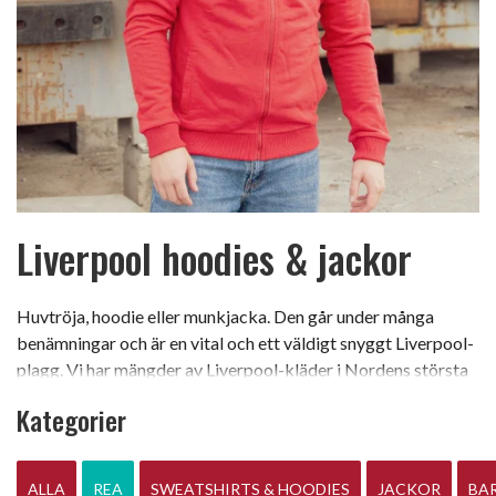
Liverpool hoodies & jackor
Huvtröja, hoodie eller munkjacka. Den går under många
benämningar och är en vital och ett väldigt snyggt Liverpool-
plagg. Vi har mängder av Liverpool-kläder i Nordens största
Liverpool-shop. Köp billiga och snygga jackor, sweatshirts
Kategorier
och skjortor hos Sam Dodds. Alltid officiella och licensierade
från Liverpool Football Club. Du hittar mängder av Liverpool-
hoodies i olika modeller. Allt för att just Du ska hitta ditt
ALLA
REA
SWEATSHIRTS & HOODIES
JACKOR
BAR