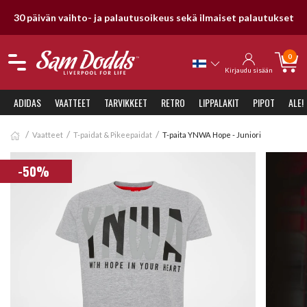
 päivän vaihto- ja palautusoikeus sekä ilmaiset palautukset
0
Kirjaudu sisään
ADIDAS
VAATTEET
TARVIKKEET
RETRO
LIPPALAKIT
PIPOT
ALE!
Vaatteet
T-paidat & Pikeepaidat
T-paita YNWA Hope - Juniori
-50%