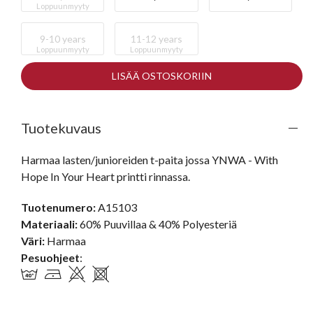
Loppuunmyyty
9-10 years
11-12 years
Loppuunmyyty
Loppuunmyyty
LISÄÄ OSTOSKORIIN
Tuotekuvaus
Harmaa lasten/junioreiden t-paita jossa YNWA - With 
Hope In Your Heart printti rinnassa.
Tuotenumero:
A15103
Materiaali:
60% Puuvillaa & 40% Polyesteriä
Väri:
Harmaa
Pesuohjeet
: