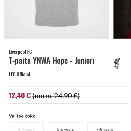
Liverpool FC
T-paita YNWA Hope - Juniori
LFC Official
12,40 €
(norm. 24,90 €)
Valitse koko
3-4 years
5-6 years
7-8 years