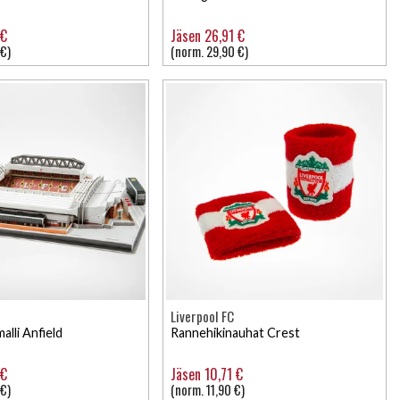
 €
Jäsen 26,91 €
 €)
(norm. 29,90 €)
Liverpool FC
alli Anfield
Rannehikinauhat Crest
 €
Jäsen 10,71 €
 €)
(norm. 11,90 €)