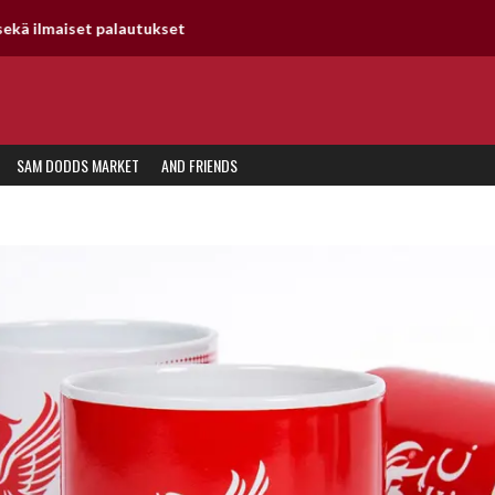
Nopeat toimitukset suoraan omalta varastolta
SAM DODDS MARKET
AND FRIENDS