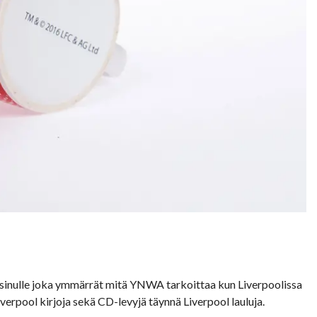
uri sinulle joka ymmärrät mitä YNWA tarkoittaa kun Liverpoolissa
iverpool kirjoja sekä CD-levyjä täynnä Liverpool lauluja.