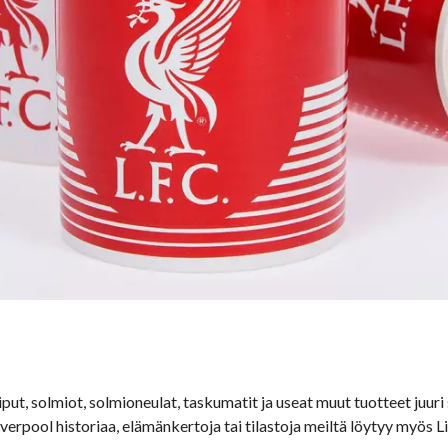
liput, solmiot, solmioneulat, taskumatit ja useat muut tuotteet ju
iverpool historiaa, elämänkertoja tai tilastoja meiltä löytyy myös L