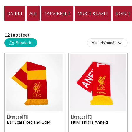
elämänkertoja tai tilastoja meiltä löytyy myös Liverpool
kirjoja sekä CD-levyjä täynnä Liverpool lauluja.
KAIKKI
ALE
TARVIKKEET
MUKIT & LASIT
KORUT
12 tuotteet
Suodatin
Viimeisimmät
Liverpool FC
Liverpool FC
Bar Scarf Red and Gold
Huivi This Is Anfield