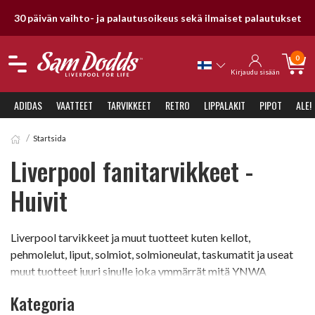
30 päivän vaihto- ja palautusoikeus sekä ilmaiset palautukset
0
Kirjaudu sisään
ADIDAS
VAATTEET
TARVIKKEET
RETRO
LIPPALAKIT
PIPOT
ALE!
Startsida
Liverpool fanitarvikkeet -
Huivit
Liverpool tarvikkeet ja muut tuotteet kuten kellot,
pehmolelut, liput, solmiot, solmioneulat, taskumatit ja useat
muut tuotteet juuri sinulle joka ymmärrät mitä YNWA
tarkoittaa kun Liverpoolissa on pelipäivä. Mikäli ottelun
Kategoria
jälkeen tekee mielesi lukea hiukan Liverpool historiaa,