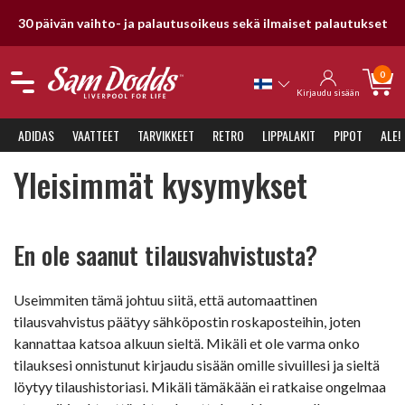
30 päivän vaihto- ja palautusoikeus sekä ilmaiset palautukset
0
Kirjaudu sisään
ADIDAS
VAATTEET
TARVIKKEET
RETRO
LIPPALAKIT
PIPOT
ALE!
Yleisimmät kysymykset
En ole saanut tilausvahvistusta?
Useimmiten tämä johtuu siitä, että automaattinen
tilausvahvistus päätyy sähköpostin roskaposteihin, joten
kannattaa katsoa alkuun sieltä. Mikäli et ole varma onko
tilauksesi onnistunut kirjaudu sisään omille sivuillesi ja sieltä
löytyy tilaushistoriasi. Mikäli tämäkään ei ratkaise ongelmaa