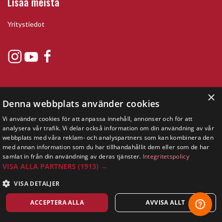
Lisää meistä
Yritystiedot
×
Denna webbplats använder cookies
Vi använder cookies för att anpassa innehåll, annonser och för att
analysera vår trafik. Vi delar också information om din användning av vår
webbplats med våra reklam- och analyspartners som kan kombinera den
med annan information som du har tillhandahållit dem eller som de har
Copyright © 2019 This site is Licensed to 377 Sport AB
Tietosuojakäytäntö
Evästeet
samlat in från din användning av deras tjänster.
Integritetspolicy
VISA ALLA PARTNERS
(1913) →
VISA DETALJER
ACCEPTERA ALLA
AVVISA ALLT