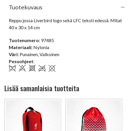
Tuotekuvaus
Reppu jossa Liverbird logo sekä LFC teksti edessä. Mitat 
40 x 30 x 14 cm
Tuotenumero:
97485
Materiaali:
Nylonia
Väri:
Punainen
,
Valkoinen
Pesuohjeet
:
Lisää samanlaisia tuotteita