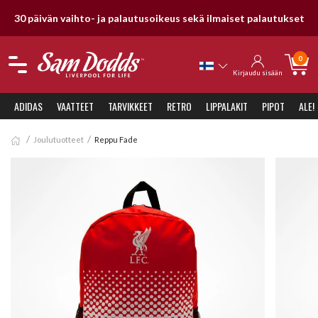
30 päivän vaihto- ja palautusoikeus sekä ilmaiset palautukset
0
Kirjaudu sisään
ADIDAS
VAATTEET
TARVIKKEET
RETRO
LIPPALAKIT
PIPOT
ALE!
Joulutuotteet
Reppu Fade