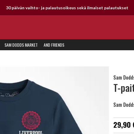
30 päivän vaihto- ja palautusoikeus sekä ilmaiset palautukset
SAM DODDS MARKET
AND FRIENDS
Sam Dodds
T-pai
Sam Dodds
29,90 