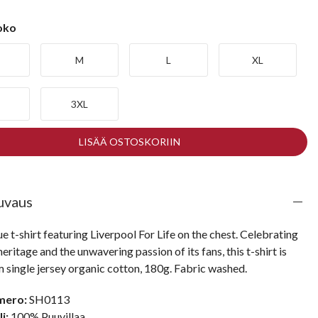
koko
M
L
XL
3XL
LISÄÄ OSTOSKORIIN
uvaus
e t-shirt featuring Liverpool For Life on the chest. Celebrating 
heritage and the unwavering passion of its fans, this t-shirt is 
 single jersey organic cotton, 180g. Fabric washed.
mero:
SH0113
i:
100% Puuvillaa