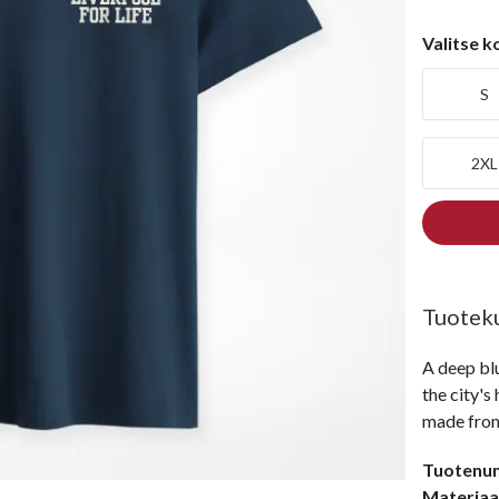
Valitse 
S
2XL
Tuotek
A deep blu
the city's 
made from
Tuotenu
Materiaal