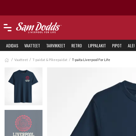
ADIDAS
VAATTEET
TARVIKKEET
RETRO
LIPPALAKIT
PIPOT
ALE!
Vaatteet
T-paidat & Pikeepaidat
T-paita Liverpool For Life