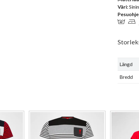
Väri:
Sini
Pesuohje
Storlek
Längd
Bredd