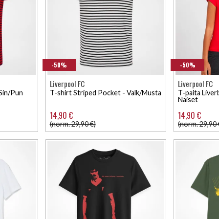
-50%
-50%
Liverpool FC
Liverpool FC
 Sin/Pun
T-shirt Striped Pocket - Valk/Musta
T-paita Live
Naiset
14,90 €
14,90 €
(norm. 29,90 €)
(norm. 29,90 