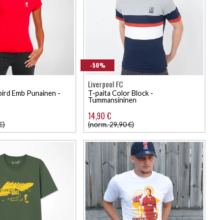
-50%
Liverpool FC
rbird Emb Punainen -
T-paita Color Block -
Tummansininen
14,90 €
€)
(norm. 29,90 €)