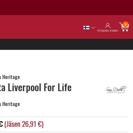
0
Kirjaudu sisään
 Heritage
ta Liverpool For Life
 Heritage
€
(jäsen 26,91 €)