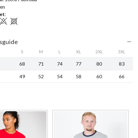
nen
et
:
sguide
S
M
L
XL
2XL
3XL
68
71
74
77
80
83
49
52
54
58
60
66