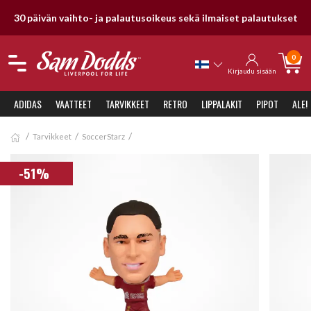
30 päivän vaihto- ja palautusoikeus sekä ilmaiset palautukset
0
Kirjaudu sisään
ADIDAS
VAATTEET
TARVIKKEET
RETRO
LIPPALAKIT
PIPOT
ALE!
Tarvikkeet
SoccerStarz
-51%