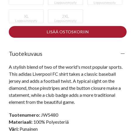
Loppuunmyyty
Loppuunmyyty
XL
2XL
Loppuunmyyty
Loppuunmyyty
LISÄÄ OSTOSKORIIN
Tuotekuvaus
A stylish blend of two of the world's most popular sports. 
This adidas Liverpool FC shirt takes a classic baseball 
jersey and adds a football twist. A typical sight on the 
diamond, those pinstripes and the button closure make a 
statement, while a club badge adds a more traditional 
element from the beautiful game.
Tuotenumero:
JW5480
Materiaali:
100% Polyesteriä
Väri:
Punainen