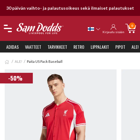
vän vaihto- ja palautusoikeus sekä ilmaiset palautukset
0
Kirjaudu sisään
ADIDAS
VAATTEET
TARVIKKEET
RETRO
LIPPALAKIT
PIPOT
ALE!
ALE!
Paita US Pack Baseball
-50%