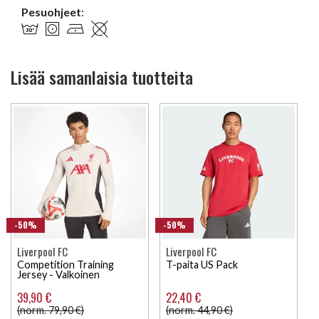
Pesuohjeet
:
Lisää samanlaisia tuotteita
-50%
-50%
Liverpool FC
Liverpool FC
Competition Training
T-paita US Pack
Jersey - Valkoinen
39,90 €
22,40 €
(norm. 79,90 €)
(norm. 44,90 €)