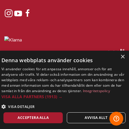
×
Denna webbplats använder cookies
Copyright © 2019 This site is Licensed to 377 Sport AB
Tietosuojakäytäntö
Vi använder cookies för att anpassa innehåll, annonser och för att
Evästeet
analysera vår trafik. Vi delar också information om din användning av vår
webbplats med våra reklam- och analyspartners som kan kombinera den
med annan information som du har tillhandahållit dem eller som de har
samlat in från din användning av deras tjänster.
Integritetspolicy
VISA ALLA PARTNERS
(1913) →
VISA DETALJER
ACCEPTERA ALLA
AVVISA ALLT