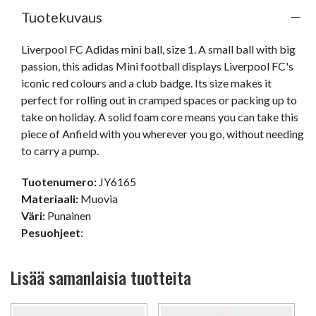
Tuotekuvaus
Liverpool FC Adidas mini ball, size 1. A small ball with big 
passion, this adidas Mini football displays Liverpool FC's 
iconic red colours and a club badge. Its size makes it 
perfect for rolling out in cramped spaces or packing up to 
take on holiday. A solid foam core means you can take this 
piece of Anfield with you wherever you go, without needing 
to carry a pump.
Tuotenumero:
JY6165
Materiaali:
Muovia
Väri:
Punainen
Pesuohjeet
:
Lisää samanlaisia tuotteita