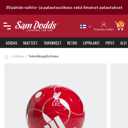
30 päivän vaihto- ja palautusoikeus sekä ilmaiset palautukset
0
Kirjaudu sisään
ADIDAS
VAATTEET
TARVIKKEET
RETRO
LIPPALAKIT
PIPOT
ALE!
Adidas
Tekniikkapallo Home