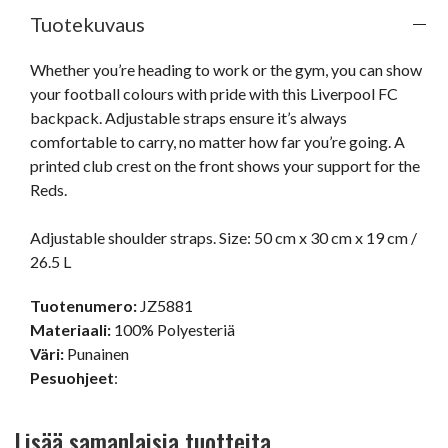
Tuotekuvaus
Whether you’re heading to work or the gym, you can show 
your football colours with pride with this Liverpool FC 
backpack. Adjustable straps ensure it’s always 
comfortable to carry, no matter how far you’re going. A 
printed club crest on the front shows your support for the 
Reds.

Adjustable shoulder straps. Size: 50 cm x 30 cm x 19 cm / 
26.5 L
Tuotenumero:
JZ5881
Materiaali:
100% Polyesteriä
Väri:
Punainen
Pesuohjeet
:
Lisää samanlaisia tuotteita