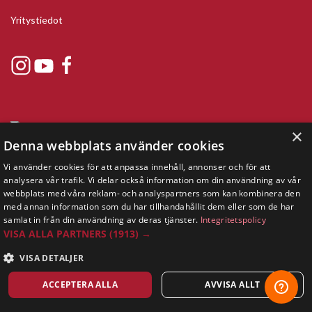
Yritystiedot
×
Denna webbplats använder cookies
Vi använder cookies för att anpassa innehåll, annonser och för att
analysera vår trafik. Vi delar också information om din användning av vår
webbplats med våra reklam- och analyspartners som kan kombinera den
Copyright © 2019 This site is Licensed to 377 Sport AB
Tietosuojakäytäntö
Evästeet
med annan information som du har tillhandahållit dem eller som de har
samlat in från din användning av deras tjänster.
Integritetspolicy
VISA ALLA PARTNERS
(1913) →
VISA DETALJER
ACCEPTERA ALLA
AVVISA ALLT