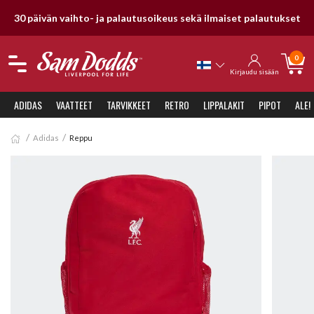
30 päivän vaihto- ja palautusoikeus sekä ilmaiset palautukset
0
Kirjaudu sisään
ADIDAS
VAATTEET
TARVIKKEET
RETRO
LIPPALAKIT
PIPOT
ALE!
Adidas
Reppu