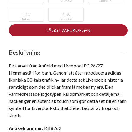
Slutsåld
Slutsåld
110
116
Slutsåld
Slutsåld
LÄGG I VARUKORGEN
Beskrivning
Fira arvet från Anfield med Liverpool FC 26/27 
Hemmaställ för barn. Genom att återintroducera adidas 
ikoniska 80-talsgrafik hyllar detta set Liverpools historia 
samtidigt som det blickar framåt mot en ny era. Den 
värmepressade logotypen, klubbmärket och detaljerna i 
nacken ger en autentisk touch som gör detta set till en sann 
symbol för Liverpool-stolthet. Setet består av tröja och 
shorts.
Artikelnummer:
KB8262