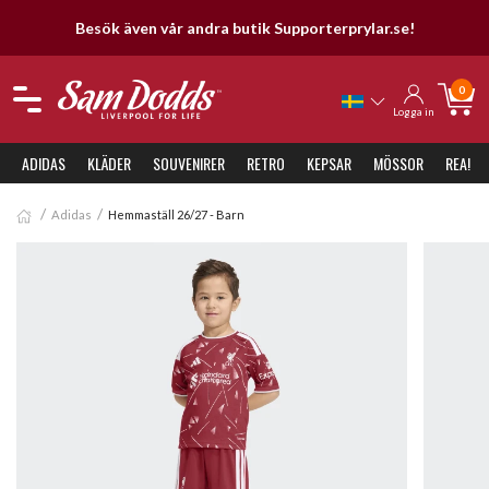
Besök även vår andra butik Supporterprylar.se!
0
Logga in
ADIDAS
KLÄDER
SOUVENIRER
RETRO
KEPSAR
MÖSSOR
REA!
Adidas
Hemmaställ 26/27 - Barn