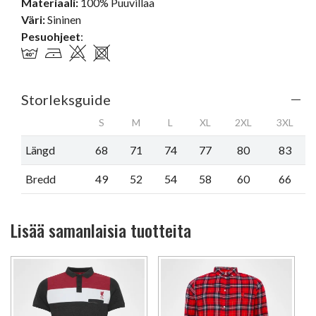
Materiaali:
100% Puuvillaa
Väri:
Sininen
Pesuohjeet
:
Storleksguide
S
M
L
XL
2XL
3XL
Längd
68
71
74
77
80
83
Bredd
49
52
54
58
60
66
Lisää samanlaisia tuotteita