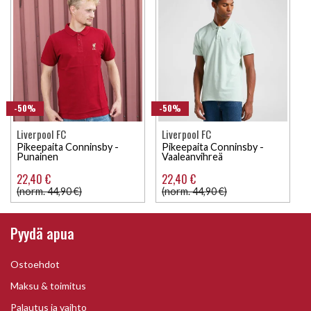
-50%
-50%
Liverpool FC
Liverpool FC
Pikeepaita Conninsby -
Pikeepaita Conninsby -
Punainen
Vaaleanvihreä
22,40 €
22,40 €
(norm. 44,90 €)
(norm. 44,90 €)
Pyydä apua
Ostoehdot
Maksu & toimitus
Palautus ja vaihto