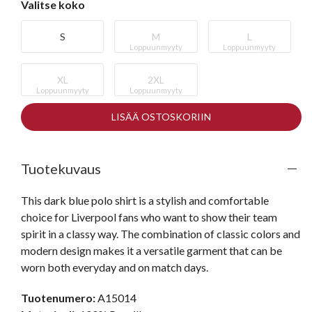
Valitse koko
S
M
L
Loppuunmyyty
Loppuunmyyty
XL
2XL
Loppuunmyyty
Loppuunmyyty
LISÄÄ OSTOSKORIIN
Tuotekuvaus
This dark blue polo shirt is a stylish and comfortable 
choice for Liverpool fans who want to show their team 
spirit in a classy way. The combination of classic colors and 
modern design makes it a versatile garment that can be 
worn both everyday and on match days.
Tuotenumero:
A15014