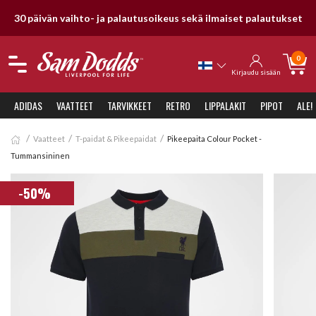
30 päivän vaihto- ja palautusoikeus sekä ilmaiset palautukset
0
Kirjaudu sisään
ADIDAS
VAATTEET
TARVIKKEET
RETRO
LIPPALAKIT
PIPOT
ALE!
Vaatteet
T-paidat & Pikeepaidat
Pikeepaita Colour Pocket -
Tummansininen
-50%