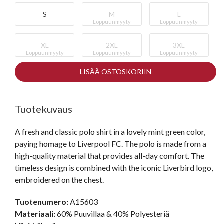
S
M
L
Loppuunmyyty
Loppuunmyyty
XL
2XL
3XL
Loppuunmyyty
Loppuunmyyty
Loppuunmyyty
LISÄÄ OSTOSKORIIN
Tuotekuvaus
A fresh and classic polo shirt in a lovely mint green color, 
paying homage to Liverpool FC. The polo is made from a 
high-quality material that provides all-day comfort. The 
timeless design is combined with the iconic Liverbird logo, 
embroidered on the chest.
Tuotenumero:
A15603
Materiaali:
60% Puuvillaa & 40% Polyesteriä