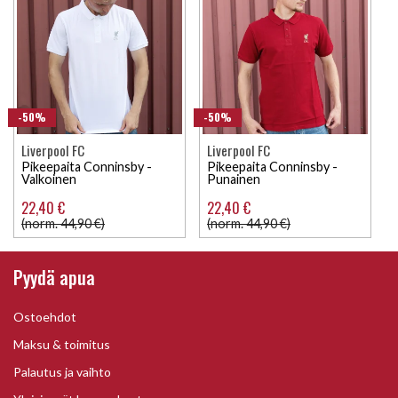
-50%
-50%
Liverpool FC
Liverpool FC
Pikeepaita Conninsby -
Pikeepaita Conninsby -
Valkoinen
Punainen
22,40 €
22,40 €
(norm. 44,90 €)
(norm. 44,90 €)
Pyydä apua
Ostoehdot
Maksu & toimitus
Palautus ja vaihto