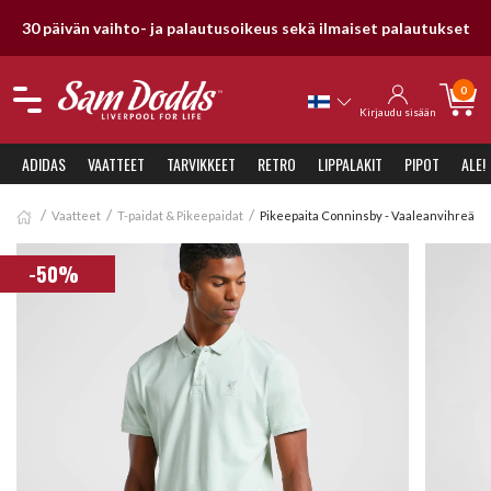
30 päivän vaihto- ja palautusoikeus sekä ilmaiset palautukset
0
Kirjaudu sisään
ADIDAS
VAATTEET
TARVIKKEET
RETRO
LIPPALAKIT
PIPOT
ALE!
Vaatteet
T-paidat & Pikeepaidat
Pikeepaita Conninsby - Vaaleanvihreä
-50%