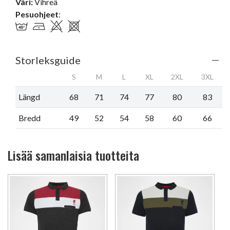
Väri:
Vihreä
Pesuohjeet
:
Storleksguide
S
M
L
XL
2XL
3XL
Längd
68
71
74
77
80
83
Bredd
49
52
54
58
60
66
Lisää samanlaisia tuotteita