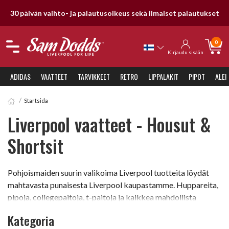
30 päivän vaihto- ja palautusoikeus sekä ilmaiset palautukset
0
Kirjaudu sisään
ADIDAS
VAATTEET
TARVIKKEET
RETRO
LIPPALAKIT
PIPOT
ALE!
Startsida
Liverpool vaatteet - Housut &
Shortsit
Pohjoismaiden suurin valikoima Liverpool tuotteita löydät
mahtavasta punaisesta Liverpool kaupastamme. Huppareita,
pipoja, collegepaitoja, t-paitoja ja kaikkea mahdollista
sopivaan hintaan. Voit mennä Anfieldille tai lukuisiin pubeihin
Kategoria
sen lähistöllä upeissa Liverbird vaatteissa. Kokoja löytyy