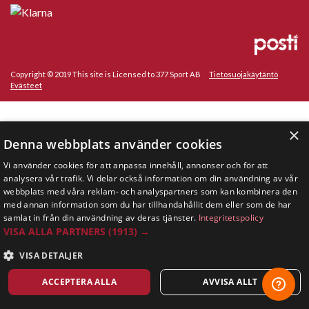
Copyright © 2019 This site is Licensed to 377 Sport AB
Tietosuojakäytäntö
Evästeet
×
Denna webbplats använder cookies
Vi använder cookies för att anpassa innehåll, annonser och för att
analysera vår trafik. Vi delar också information om din användning av vår
webbplats med våra reklam- och analyspartners som kan kombinera den
med annan information som du har tillhandahållit dem eller som de har
samlat in från din användning av deras tjänster.
Integritetspolicy
VISA ALLA PARTNERS
(1913) →
VISA DETALJER
ACCEPTERA ALLA
AVVISA ALLT