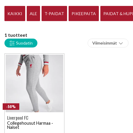
lapsista aikuisiin, miehistä naisiin. You'll never walk alone
pitää paikkansa kun kannat päälläsi hienoa Liverpool paitaa.
KAIKKI
ALE
T-PAIDAT
PIKEEPAITA
PAIDAT & HUP
1 tuotteet
Suodatin
Viimeisimmät
-50%
Liverpool FC
Collegehousut Harmaa -
Naiset