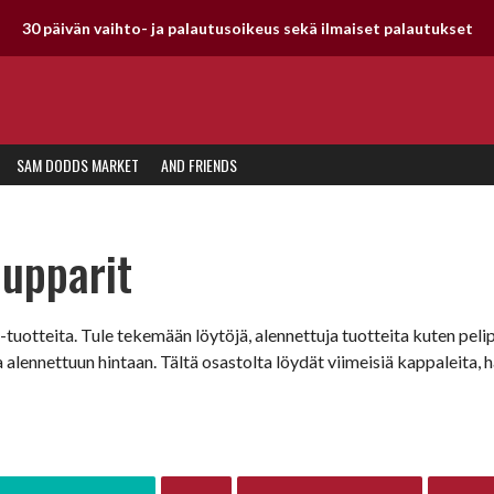
30 päivän vaihto- ja palautusoikeus sekä ilmaiset palautukset
SAM DODDS MARKET
AND FRIENDS
Hupparit
tuotteita. Tule tekemään löytöjä, alennettuja tuotteita kuten pelipa
a alennettuun hintaan. Tältä osastolta löydät viimeisiä kappaleita,