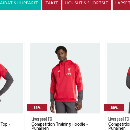
PAIDAT & HUPPARIT
TAKIT
HOUSUT & SHORTSIT
LAPSET
-50%
-50%
Liverpool FC
Liverpool FC
 Top -
Competition Training Hoodie -
Competition
Punainen
Punainen