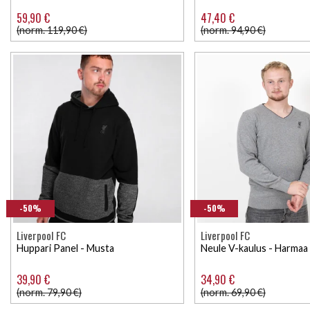
59,90 €
47,40 €
(norm. 119,90 €)
(norm. 94,90 €)
-50%
-50%
Liverpool FC
Liverpool FC
Huppari Panel - Musta
Neule V-kaulus - Harmaa
39,90 €
34,90 €
(norm. 79,90 €)
(norm. 69,90 €)