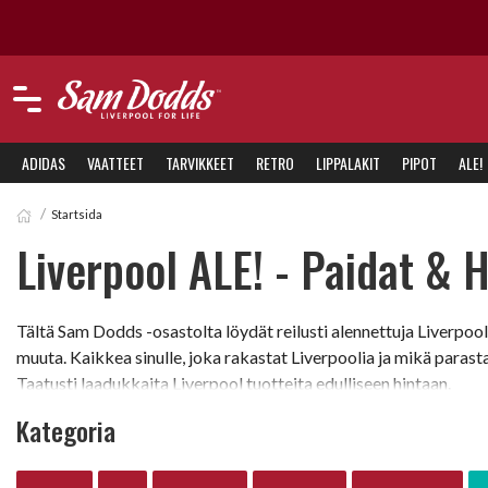
ADIDAS
VAATTEET
TARVIKKEET
RETRO
LIPPALAKIT
PIPOT
ALE!
Startsida
Liverpool ALE! - Paidat & 
Tältä Sam Dodds -osastolta löydät reilusti alennettuja Liverpool-
muuta. Kaikkea sinulle, joka rakastat Liverpoolia ja mikä parast
Taatusti laadukkaita Liverpool tuotteita edulliseen hintaan.
Kategoria