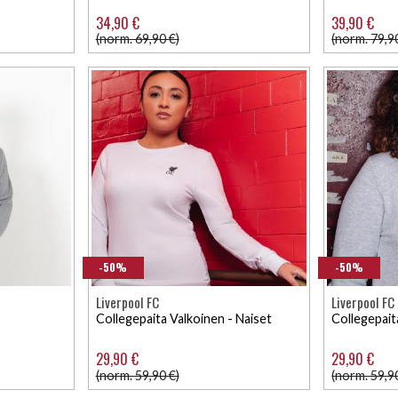
34,90 €
39,90 €
(norm. 69,90 €)
(norm. 79,9
-50%
-50%
Liverpool FC
Liverpool FC
Collegepaita Valkoinen - Naiset
Collegepait
29,90 €
29,90 €
(norm. 59,90 €)
(norm. 59,9