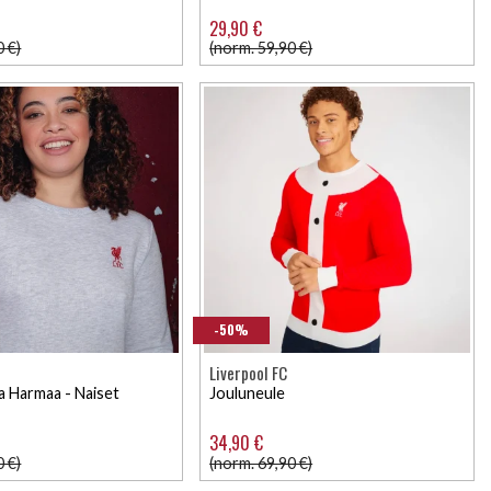
29,90 €
0 €)
(norm. 59,90 €)
-50%
Liverpool FC
a Harmaa - Naiset
Jouluneule
34,90 €
0 €)
(norm. 69,90 €)