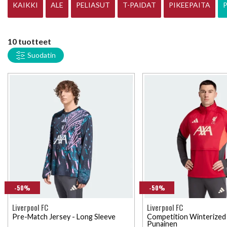
KAIKKI
ALE
PELIASUT
T-PAIDAT
PIKEEPAITA
10 tuotteet
Suodatin
-50%
-50%
Liverpool FC
Liverpool FC
Pre-Match Jersey - Long Sleeve
Competition Winterized
Punainen