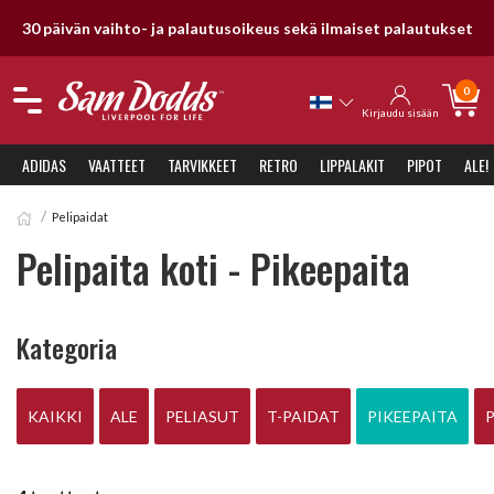
30 päivän vaihto- ja palautusoikeus sekä ilmaiset palautukset
0
Kirjaudu sisään
ADIDAS
VAATTEET
TARVIKKEET
RETRO
LIPPALAKIT
PIPOT
ALE!
Pelipaidat
Pelipaita koti - Pikeepaita
Kategoria
KAIKKI
ALE
PELIASUT
T-PAIDAT
PIKEEPAITA