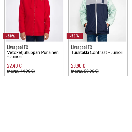
-50%
-50%
Liverpool FC
Liverpool FC
Vetoketjuhuppari Punainen
Tuulitakki Contrast - Juniori
- Juniori
22,40 €
29,90 €
(norm. 44,90 €)
(norm. 59,90 €)