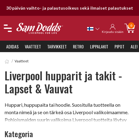
30 päivän vaihto- ja palautusoikeus sekä ilmaiset palautukset
0
Kirjaudu sisään
ADIDAS
VAATTEET
TARVIKKEET
RETRO
LIPPALAKIT
PIPOT
ALE!
Vaatteet
Liverpool hupparit ja takit -
Lapset & Vauvat
Huppari, huppupaita tai hoodie. Suositulla tuotteella on
monta nimeä ja se on tärkeä osa Liverpool valikoimaamme.
Pohjoismaiden suurin valikoima Liverpool tuotteita löytyy
Liverpool kaupastamme. Osta edullisia takkeja,
Kategoria
collegepaitoja ja huppareita meiltä Sam Doddsilta. Kaikki