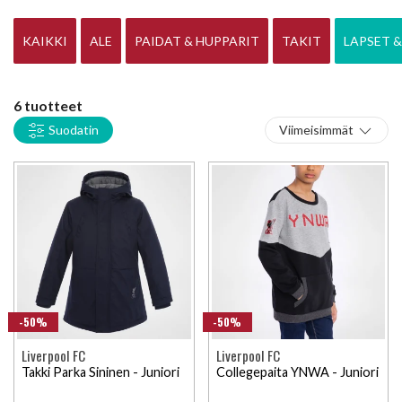
tuotteet ovat virallisia lisensoituja Liverpool Football Club
fanituotteita.
KAIKKI
ALE
PAIDAT & HUPPARIT
TAKIT
LAPSET 
6 tuotteet
Suodatin
Viimeisimmät
-50%
-50%
Liverpool FC
Liverpool FC
Takki Parka Sininen - Juniori
Collegepaita YNWA - Juniori