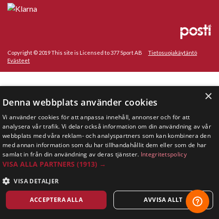
Copyright © 2019 This site is Licensed to 377 Sport AB
Tietosuojakäytäntö
Evästeet
×
Denna webbplats använder cookies
Vi använder cookies för att anpassa innehåll, annonser och för att
analysera vår trafik. Vi delar också information om din användning av vår
webbplats med våra reklam- och analyspartners som kan kombinera den
med annan information som du har tillhandahållit dem eller som de har
samlat in från din användning av deras tjänster.
Integritetspolicy
VISA ALLA PARTNERS
(1913) →
VISA DETALJER
ACCEPTERA ALLA
AVVISA ALLT