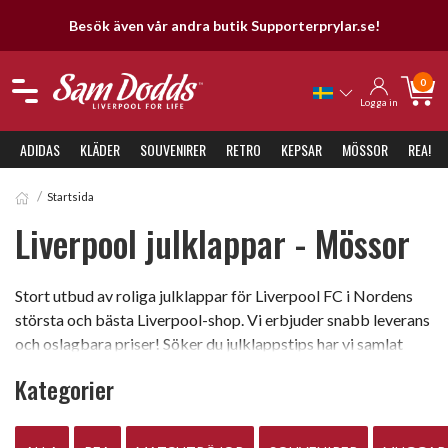
Besök även vår andra butik Supporterprylar.se!
0
Logga in
ADIDAS
KLÄDER
SOUVENIRER
RETRO
KEPSAR
MÖSSOR
REA!
Startsida
Liverpool julklappar - Mössor
Stort utbud av roliga julklappar för Liverpool FC i Nordens
största och bästa Liverpool-shop. Vi erbjuder snabb leverans
och oslagbara priser! Söker du julklappstips har vi samlat
massor av tips i denna kategori som kommer att bli otroligt
Kategorier
uppskattade av Liverpool-supportern. Känslan av att få ett
rött paket är helt enkelt oslagbar. Detta är bara ett urval ur
vårt breda sortiment och du hittar även matchtröja, tröjor, t-