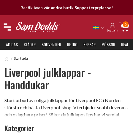
Besök även vår andra butik Supporterprylar.se!
0
Logga in
ADIDAS
KLÄDER
SOUVENIRER
RETRO
KEPSAR
MÖSSOR
REA!
Startsida
Liverpool julklappar -
Handdukar
Stort utbud av roliga julklappar för Liverpool FC i Nordens
största och bästa Liverpool-shop. Vi erbjuder snabb leverans
och oslagbara priser! Söker du julklappstips har vi samlat
massor av tips i denna kategori som kommer att bli otroligt
Kategorier
uppskattade av Liverpool-supportern. Känslan av att få ett