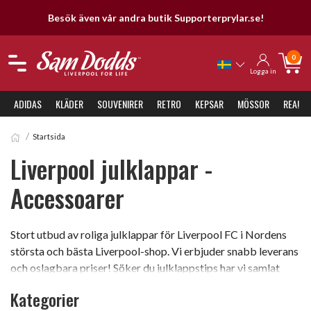
Besök även vår andra butik Supporterprylar.se!
0
Logga in
ADIDAS
KLÄDER
SOUVENIRER
RETRO
KEPSAR
MÖSSOR
REA!
Startsida
Liverpool julklappar -
Accessoarer
Stort utbud av roliga julklappar för Liverpool FC i Nordens
största och bästa Liverpool-shop. Vi erbjuder snabb leverans
och oslagbara priser! Söker du julklappstips har vi samlat
massor av tips i denna kategori som kommer att bli otroligt
Kategorier
uppskattade av Liverpool-supportern. Känslan av att få ett