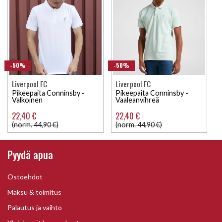
-50%
-50%
Liverpool FC
Liverpool FC
Pikeepaita Conninsby -
Pikeepaita Conninsby -
Valkoinen
Vaaleanvihreä
22,40 €
22,40 €
(norm. 44,90 €)
(norm. 44,90 €)
Pyydä apua
Ostoehdot
Maksu & toimitus
Palautus ja vaihto