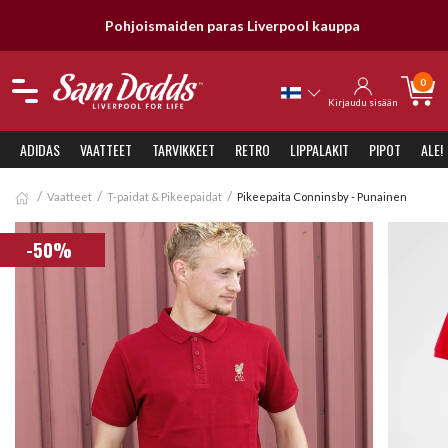
Pohjoismaiden paras Liverpool kauppa
0
Kirjaudu sisään
ADIDAS
VAATTEET
TARVIKKEET
RETRO
LIPPALAKIT
PIPOT
ALE!
Vaatteet
T-paidat & Pikeepaidat
Pikeepaita Conninsby - Punainen
-50%