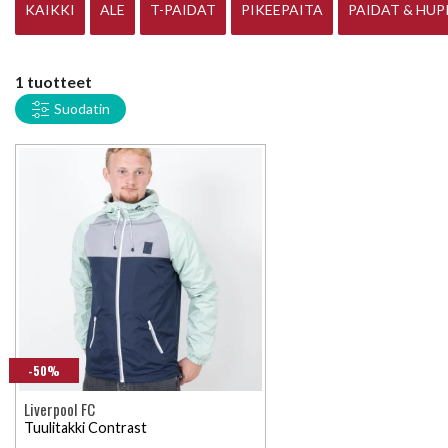
KAIKKI
ALE
T-PAIDAT
PIKEEPAITA
PAIDAT & HUP
1 tuotteet
Suodatin
-50%
Liverpool FC
Tuulitakki Contrast