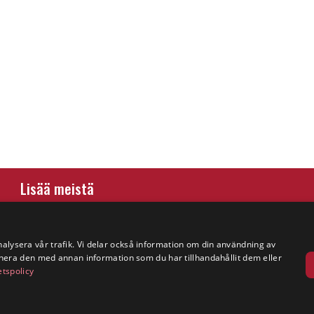
Lisää meistä
Yritystiedot
nalysera vår trafik. Vi delar också information om din användning av
era den med annan information som du har tillhandahållit dem eller
etspolicy
ntö
Evästeet