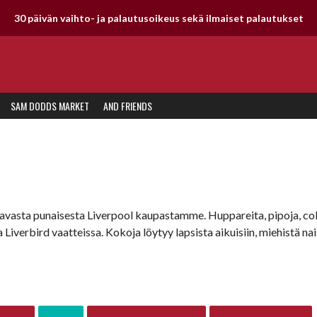
30 päivän vaihto- ja palautusoikeus sekä ilmaiset palautukset
SAM DODDS MARKET
AND FRIENDS
avasta punaisesta Liverpool kaupastamme. Huppareita, pipoja, coll
sa Liverbird vaatteissa. Kokoja löytyy lapsista aikuisiin, miehistä na