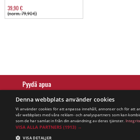
39,90 €
(norm. 79,90 €)
Pyydä apua
Ostoehdot
Denna webbplats använder cookies
Maksu & toimitus
Vi använder cookies för att anpassa innehåll, annonser och för att a
vår webbplats med våra reklam- och analyspartners som kan kombin
Palautus ja vaihto
som de har samlat in från din användning av deras tjänster.
Integrit
VISA ALLA PARTNERS
(1913) →
Yleisimmät kysymykset
VISA DETALJER
Copyright © 2019 This site is Licensed to 377 Sport AB
Tietosuojakäytä