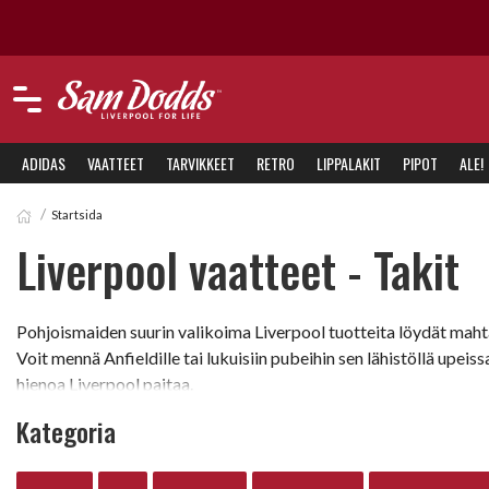
ADIDAS
VAATTEET
TARVIKKEET
RETRO
LIPPALAKIT
PIPOT
ALE!
Startsida
Liverpool vaatteet - Takit
Pohjoismaiden suurin valikoima Liverpool tuotteita löydät maht
Voit mennä Anfieldille tai lukuisiin pubeihin sen lähistöllä upeis
hienoa Liverpool paitaa.
Kategoria