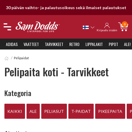
30 päivän vaihto- ja palautusoikeus sekä ilmaiset palautukset
0
Kirjaudu sisään
ADIDAS
VAATTEET
TARVIKKEET
RETRO
LIPPALAKIT
PIPOT
ALE!
Pelipaidat
Pelipaita koti - Tarvikkeet
Kategoria
KAIKKI
ALE
PELIASUT
T-PAIDAT
PIKEEPAITA